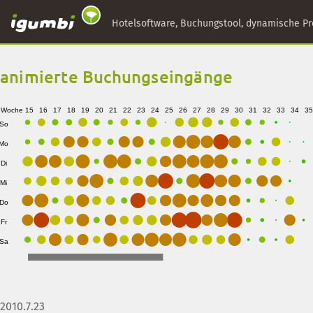
Hotelsoftware, Buchungstool, dynamische Pr
animierte Buchungseingänge
Woche
15
16
17
18
19
20
21
22
23
24
25
26
27
28
29
30
31
32
33
34
35
So
Mo
Di
Mi
Do
Fr
Sa
2010.7.29