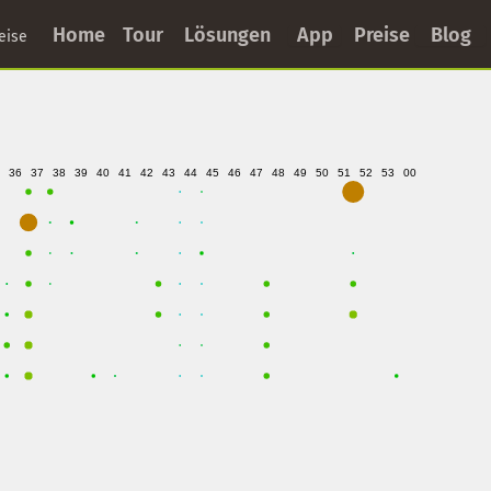
Home
Tour
Lösungen
App
Preise
Blog
eise
36
37
38
39
40
41
42
43
44
45
46
47
48
49
50
51
52
53
00