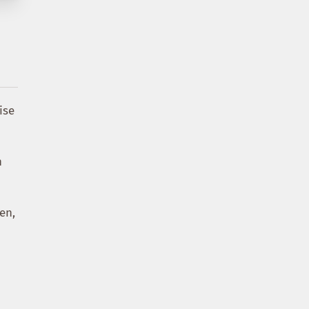
ise
n
en,