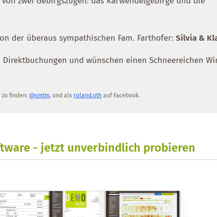
on zwei Gebirgszügen: das Karwendelgebirge und die
on der überaus sympathischen Fam. Farthofer:
Silvia & Kl
en Direktbuchungen und wünschen einen Schneereichen Wi
r zu finden:
@smtm
, und als
roland.oth
auf Facebook.
tware - jetzt unverbindlich probieren