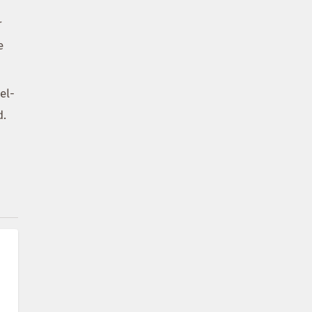
r
e
el-
d.