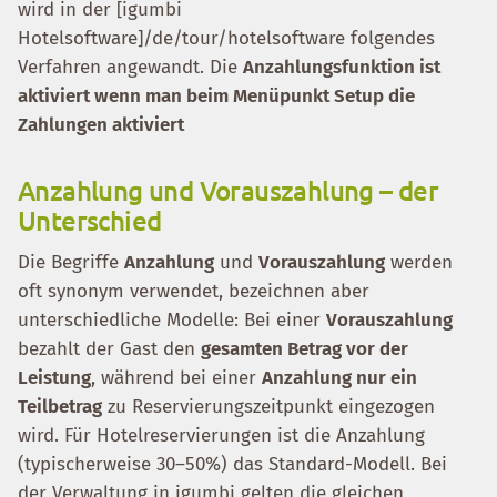
wird in der [igumbi
Hotelsoftware]/de/tour/hotelsoftware folgendes
Verfahren angewandt. Die
Anzahlungsfunktion ist
aktiviert wenn man beim Menüpunkt Setup die
Zahlungen aktiviert
Anzahlung und Vorauszahlung – der
Unterschied
Die Begriffe
Anzahlung
und
Vorauszahlung
werden
oft synonym verwendet, bezeichnen aber
unterschiedliche Modelle: Bei einer
Vorauszahlung
bezahlt der Gast den
gesamten Betrag vor der
Leistung
, während bei einer
Anzahlung nur ein
Teilbetrag
zu Reservierungszeitpunkt eingezogen
wird. Für Hotelreservierungen ist die Anzahlung
(typischerweise 30–50%) das Standard-Modell. Bei
der Verwaltung in igumbi gelten die gleichen