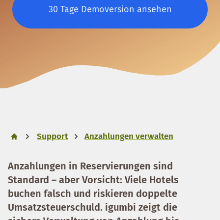
30 Tage Demoversion ansehen
Support
Anzahlungen verwalten
Anzahlungen in Reservierungen sind
Standard – aber Vorsicht: Viele Hotels
buchen falsch und riskieren doppelte
Umsatzsteuerschuld. igumbi zeigt die