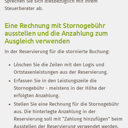
Sprechen Sie sich diesbezüglich mit Ihrem
Steuerberater ab.
Eine Rechnung mit Stornogebühr
ausstellen und die Anzahlung zum
Ausgleich verwenden
In der Reservierung für die stornierte Buchung:
Löschen Sie die Zeilen mit den Logis und
Ortstaxenleistungen aus der Reservierung.
Erfassen Sie in den Leistungszeile die
Stornogebühr - meistens in der Höhe der
erfolgten Anzahlung.
Stellen Sie eine Rechnung für die Stornogebühr
aus. Die hinterlegte Anzahlung in der
Reservierung soll mit “Zahlung hinzufügen” beim
Ausstellen der Reservierung verwendet werden.