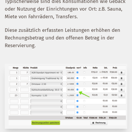
Typischerweise sind dies Konsumationen wie Gebäck
oder Nutzung der Einrichtungen vor Ort: z.B. Sauna,
Miete von Fahrrädern, Transfers.
Diese zusätzlich erfassten Leistungen erhöhen den
Rechnungsbetrag und den offenen Betrag in der
Reservierung.