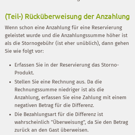
(Teil-) Rücküberweisung der Anzahlung
Wenn schon eine Anzahlung für eine Reservierung
geleistet wurde und die Anzahlungssumme höher ist
als die Stornogebühr (ist eher unüblich), dann gehen
Sie wie folgt vor:
Erfassen Sie in der Reservierung das Storno-
Produkt.
Stellen Sie eine Rechnung aus. Da die
Rechnungssumme niedriger ist als die
Anzahlung, erfassen Sie eine Zahlung mit einem
negativen Betrag für die Differenz.
Die Bezahlungsart für die Differenz ist
wahrscheinlich "Überweisung", da Sie den Betrag
zurück an den Gast überweisen.