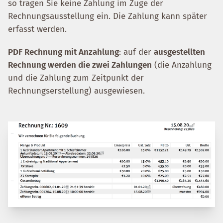
so tragen Sie keine Zahlung im Zuge der
Rechnungsausstellung ein. Die Zahlung kann später
erfasst werden.
PDF Rechnung mit Anzahlung
: auf der
ausgestellten
Rechnung werden die zwei Zahlungen
(die Anzahlung
und die Zahlung zum Zeitpunkt der
Rechnungserstellung) ausgewiesen.