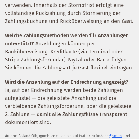
verwenden. Innerhalb der Stornofrist erfolgt eine
vollständige Rückzahlung durch Stornierung der
Zahlungsbuchung und Rücküberweisung an den Gast.
Welche Zahlungsmethoden werden für Anzahlungen
unterstützt?
Anzahlungen können per
Banküberweisung, Kreditkarte (via Terminal oder
Stripe Zahlungsformular) PayPal oder Bar erfolgen.
Sie können die Zahlungsart je Gast flexibel eintragen.
Wird die Anzahlung auf der Endrechnung angezeigt?
Ja, auf der Endrechnung werden beide Zahlungen
aufgelistet — die geleistete Anzahlung und die
verbleibende Zahlungsforderung, oder die geleistete
2. Zahlung — damit alle Zahlungsflüsse transparent
dokumentiert sind.
Author:
Roland Oth
,
igumbi.com
.
Ich bin auf twitter zu finden:
@smtm
, und