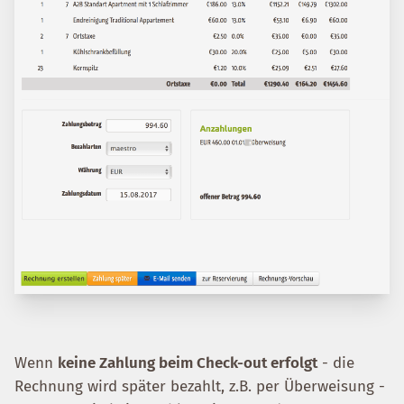
Wenn
keine Zahlung beim Check-out erfolgt
- die
Rechnung wird später bezahlt, z.B. per Überweisung -