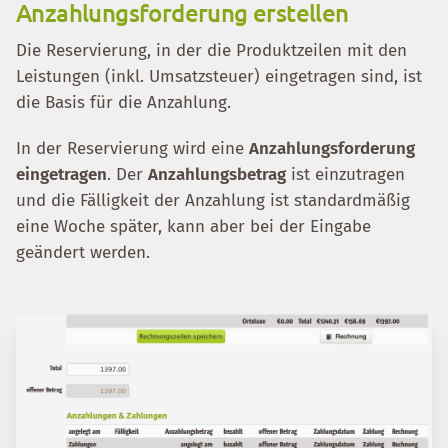
Anzahlungsforderung erstellen
Die Reservierung, in der die Produktzeilen mit den
Leistungen (inkl. Umsatzsteuer) eingetragen sind, ist
die Basis für die Anzahlung.
In der Reservierung wird eine
Anzahlungsforderung
eingetragen
. Der
Anzahlungsbetrag
ist einzutragen
und die Fälligkeit der Anzahlung ist standardmäßig
eine Woche später, kann aber bei der Eingabe
geändert werden.