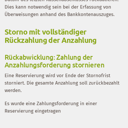
Dies kann notwendig sein bei der Erfassung von
Überweisungen anhand des Bankkontenauszuges.
Storno mit vollständiger
Rückzahlung der Anzahlung
Rückabwicklung: Zahlung der
Anzahlungsforderung stornieren
Eine Reservierung wird vor Ende der Stornofrist
storniert. Die gesamte Anzahlung soll zurückbezahlt
werden.
Es wurde eine Zahlungsforderung in einer
Reservierung eingetragen