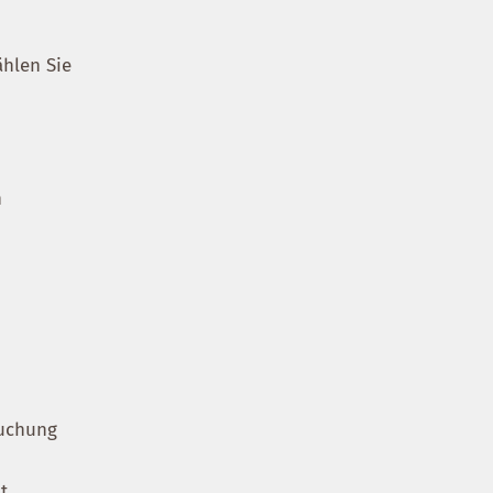
ählen Sie
n
Buchung
t.