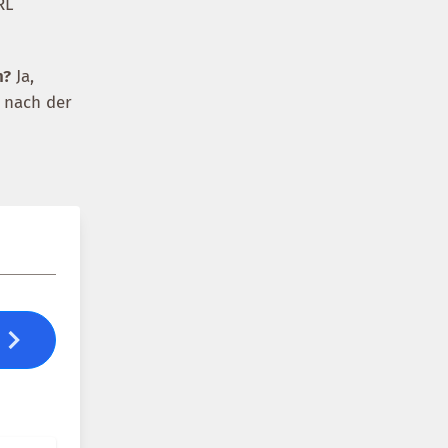
RL
n?
Ja,
t nach der