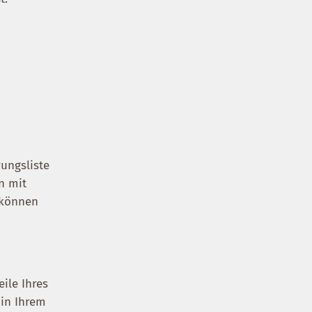
d
rungsliste
n mit
n können
ile Ihres
 in Ihrem