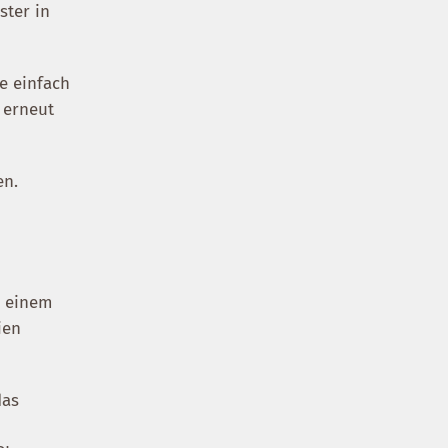
ster in
ie einfach
 erneut
en.
d einem
ien
das