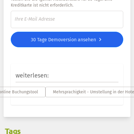
Kreditkarte ist nicht erforderlich.
30 Tage Demoversion ansehen
weiterlesen:
online Buchungstool
Mehrsprachigkeit - Umstellung in der Hot
Tags