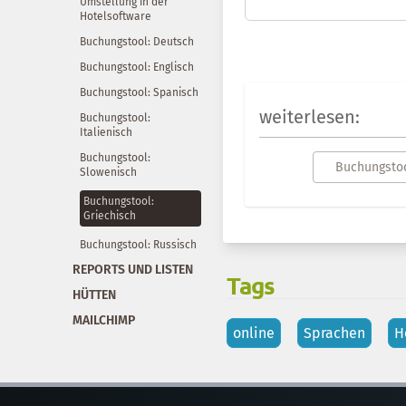
Umstellung in der
Hotelsoftware
Buchungstool: Deutsch
Buchungstool: Englisch
Buchungstool: Spanisch
weiterlesen:
Buchungstool:
Italienisch
Buchungstool:
Buchungstoo
Slowenisch
Buchungstool:
Griechisch
Buchungstool: Russisch
REPORTS UND LISTEN
Tags
HÜTTEN
MAILCHIMP
online
Sprachen
H