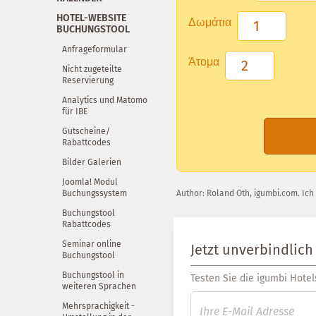
HOTEL-WEBSITE
Δωμάτια
BUCHUNGSTOOL
Anfrageformular
Άτομα
Nicht zugeteilte
Reservierung
Analytics und Matomo
für IBE
Gutscheine/
Rabattcodes
Bilder Galerien
Joomla! Modul
Buchungssystem
Author:
Roland Oth
,
igumbi.com
.
Ich
Buchungstool
Rabattcodes
Seminar online
Jetzt unverbindlich
Buchungstool
Buchungstool in
Testen Sie die igumbi Hotels
weiteren Sprachen
Mehrsprachigkeit -